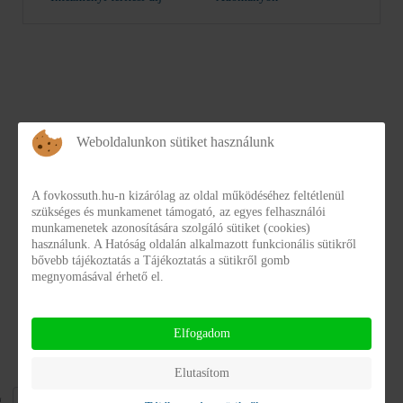
Weboldalunkon sütiket használunk
CATEGORIES
A fovkossuth.hu-n kizárólag az oldal működéséhez feltétlenül
szükséges és munkamenet támogató, az egyes felhasználói
1.6 Irányított szervek
munkamenetek azonosítására szolgáló sütiket (cookies)
használunk. A Hatóság oldalán alkalmazott funkcionális sütikről
bővebb tájékoztatás a Tájékoztatás a sütikről gomb
megnyomásával érhető el.
Elérhetőségek
Elérhetőségek.doc
Elfogadom
Download
Elutasítom
Display
g