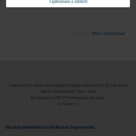
Tájékoztatás a sütikről
Num
Powered by
Phoca Download
© KOSSUTH LAJOS GYERMEKOTTHONI KÖZPONT ÉS ÁLTALÁNOS
ISKOLA BUDAPEST 2016 - 2026
Developed by SZGYF Informatikai Főosztály
for Gantry 5.
Akadálymentesítési nyilatkozat
Impresszum