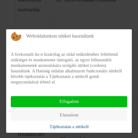
tisztviselője
Tel: +36 (1) 999 4348
Weboldalunkon sütiket használunk
Telefonos
elérhetősége
Mobil: +36 30 165 5779
A fovkossuth.hu-n kizárólag az oldal működéséhez feltétlenül
szükséges és munkamenet támogató, az egyes felhasználói
munkamenetek azonosítására szolgáló sütiket (cookies)
használunk. A Hatóság oldalán alkalmazott funkcionális sütikről
Elektronikus
bővebb tájékoztatás a Tájékoztatás a sütikről gomb
adatvedelem@bm.gov.hu
megnyomásával érhető el.
elérhetősége
Elfogadom
A középirányító/fenntartó szerv:
Elutasítom
Tájékoztatás a sütikről
Szociális és Gyermekvédelmi
Hivatalos név