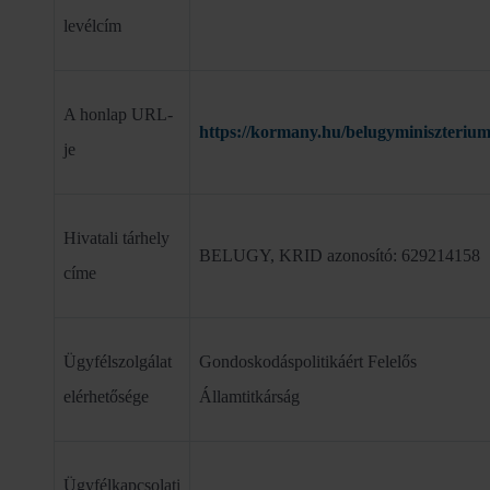
levélcím
A honlap URL-
https://kormany.hu/belugyminiszteriu
je
Hivatali tárhely
BELUGY, KRID azonosító: 629214158
címe
Ügyfélszolgálat
Gondoskodáspolitikáért Felelős
elérhetősége
Államtitkárság
Ügyfélkapcsolati