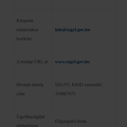
Központi
elektronikus
info@szgyf.gov.hu
levélcím
A honlap URL-je
www.szgyf.gov.hu
Hivatali tárhely
SZGYF, KRID azonosító:
címe
334967975
Ügyfélszolgálat
Főigazgatói Iroda
elérhetősége