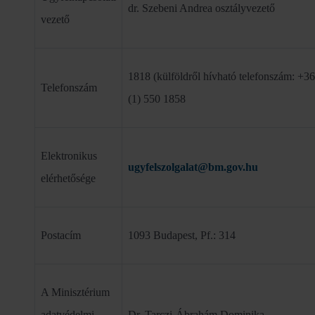
dr. Szebeni Andrea osztályvezető
vezető
1818 (külföldről hívható telefonszám: +36
Telefonszám
(1) 550 1858
Elektronikus
ugyfelszolgalat@bm.gov.hu
elérhetősége
Postacím
1093 Budapest, Pf.: 314
A Minisztérium
adatvédelmi
Dr. Tarczi-Ábrahám Dominika