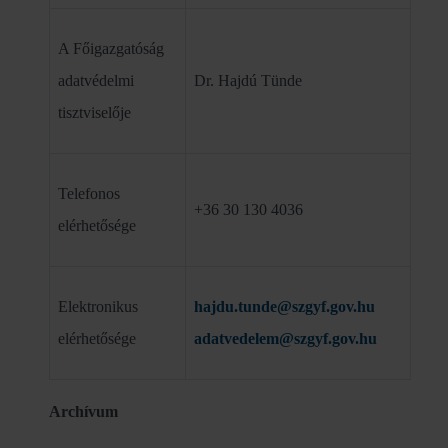
A Főigazgatóság
adatvédelmi
Dr. Hajdú Tünde
tisztviselője
Telefonos
+36 30 130 4036
elérhetősége
Elektronikus
hajdu.tunde@szgyf.gov.hu
elérhetősége
adatvedelem@szgyf.gov.hu
Archívum