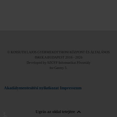
© KOSSUTH LAJOS GYERMEKOTTHONI KÖZPONT ÉS ÁLTALÁNOS
ISKOLA BUDAPEST 2016 - 2026
Developed by SZGYF Informatikai Főosztály
for Gantry 5.
Akadálymentesítési nyilatkozat
Impresszum
Ugrás az oldal tetejére
♿