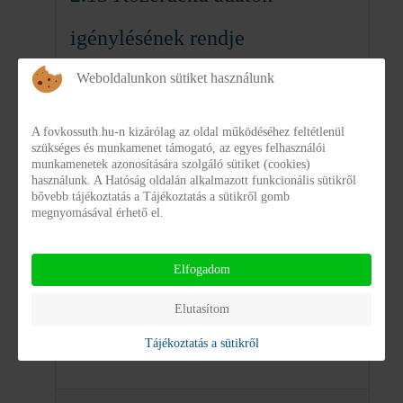
igénylésének rendje
Weboldalunkon sütiket használunk
Categories: 0
/
Files: 2
A fovkossuth.hu-n kizárólag az oldal működéséhez feltétlenül
szükséges és munkamenet támogató, az egyes felhasználói
munkamenetek azonosítására szolgáló sütiket (cookies)
használunk. A Hatóság oldalán alkalmazott funkcionális sütikről
Intézményi térítési díj
bővebb tájékoztatás a Tájékoztatás a sütikről gomb
megnyomásával érhető el.
Categories: 0
/
Files: 4
Elfogadom
Elutasítom
1.1 Kapcsolat, elérhetőség
Tájékoztatás a sütikről