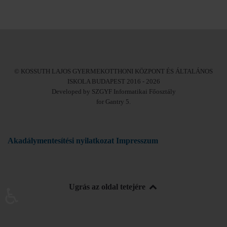
© KOSSUTH LAJOS GYERMEKOTTHONI KÖZPONT ÉS ÁLTALÁNOS
ISKOLA BUDAPEST 2016 - 2026
Developed by SZGYF Informatikai Főosztály
for Gantry 5.
Akadálymentesítési nyilatkozat
Impresszum
Ugrás az oldal tetejére
♿